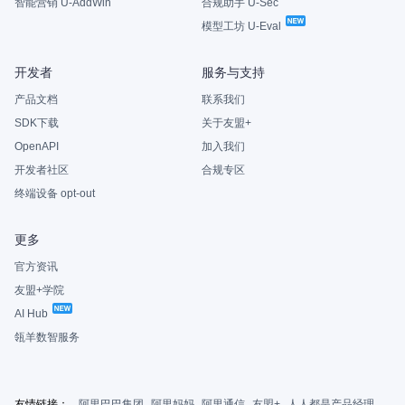
智能营销 U-AddWin
合规助手 U-Sec
模型工坊 U-Eval
开发者
服务与支持
产品文档
联系我们
SDK下载
关于友盟+
OpenAPI
加入我们
开发者社区
合规专区
终端设备 opt-out
更多
官方资讯
友盟+学院
AI Hub
瓴羊数智服务
友情链接：
阿里巴巴集团
阿里妈妈
阿里通信
友盟+
人人都是产品经理