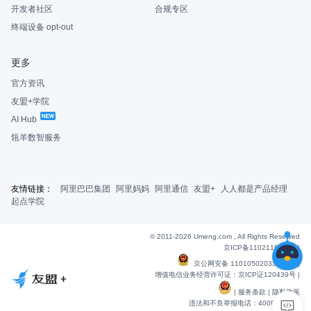
开发者社区
合规专区
终端设备 opt-out
更多
官方资讯
友盟+学院
AI Hub
瓴羊数智服务
友情链接：
阿里巴巴集团
阿里妈妈
阿里通信
友盟+
人人都是产品经理
起点学院
© 2011-2026 Umeng.com , All Rights Reserved
京ICP备11021163号-6
|
京公网安备 11010502033607号
|
增值电信业务经营许可证：京ICP证120439号 |
|
服务条款
|
隐私政策
违法和不良举报电话：4009901848