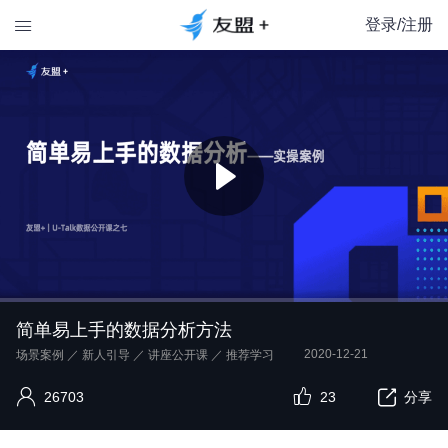
登录/注册

简单易上手的数据分析方法
2020-12-21
场景案例
／
新人引导
／
讲座公开课
／
推荐学习
26703
23
分享