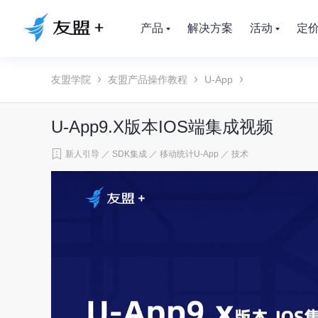
产品
解决方案
活动
定
友盟学院
友盟产品操作教程
U-App
U-App9.X版本IOS端集成视频
新人引导
／
SDK集成
／
移动统计U-App
／
技术