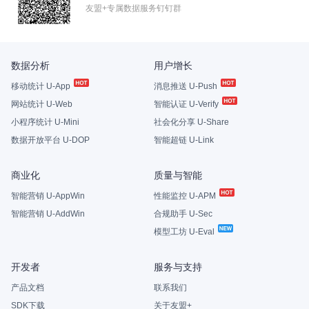
友盟+专属数据服务钉钉群
数据分析
用户增长
移动统计 U-App
消息推送 U-Push
网站统计 U-Web
智能认证 U-Verify
小程序统计 U-Mini
社会化分享 U-Share
数据开放平台 U-DOP
智能超链 U-Link
商业化
质量与智能
智能营销 U-AppWin
性能监控 U-APM
智能营销 U-AddWin
合规助手 U-Sec
模型工坊 U-Eval
开发者
服务与支持
产品文档
联系我们
SDK下载
关于友盟+