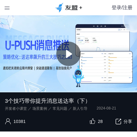
登录/注册

3个技巧带你提升消息送达率（下）
2024-08-21
开发者小课堂
／
场景案例
／
常见问题
／
新人引导
10381
28
分享