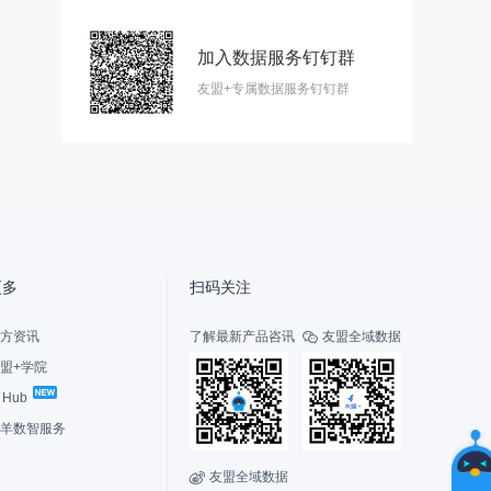
加入数据服务钉钉群
智
友盟+专属数据服务钉钉群
能
友
小
盟
更多
扫码关注
方资讯
了解最新产品咨讯
友盟全域数据

盟+学院
I Hub
选
择
羊数智服务
您
的
友盟全域数据

联系我们