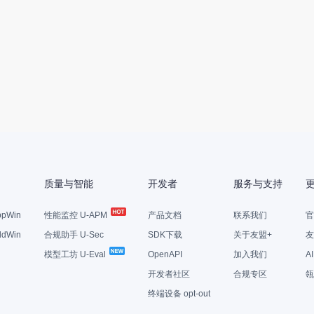
质量与智能
开发者
服务与支持
pWin
性能监控 U-APM
产品文档
联系我们
官
dWin
合规助手 U-Sec
SDK下载
关于友盟+
友
模型工坊 U-Eval
OpenAPI
加入我们
A
开发者社区
合规专区
瓴
终端设备 opt-out