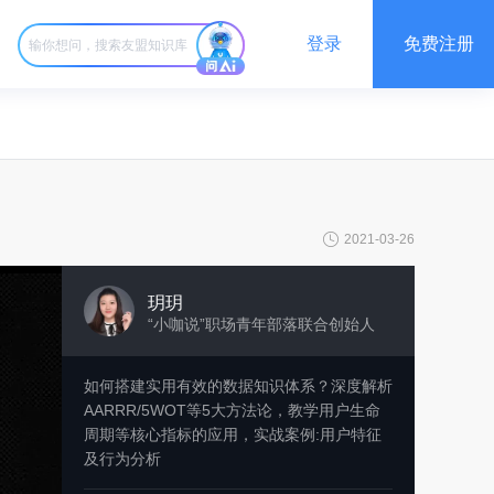
登录
免费注册
2021-03-26
玥玥
“小咖说”职场青年部落联合创始人
如何搭建实用有效的数据知识体系？深度解析
AARRR/5WOT等5大方法论，教学用户生命
周期等核心指标的应用，实战案例:用户特征
及行为分析