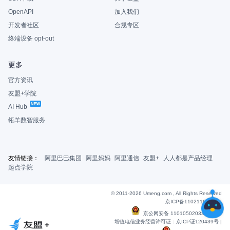
OpenAPI
加入我们
开发者社区
合规专区
终端设备 opt-out
更多
官方资讯
友盟+学院
AI Hub
瓴羊数智服务
友情链接：
阿里巴巴集团
阿里妈妈
阿里通信
友盟+
人人都是产品经理
起点学院
© 2011-2026 Umeng.com , All Rights Reserved
京ICP备11021163号-6
|
京公网安备 11010502033607号
|
增值电信业务经营许可证：京ICP证120439号 |