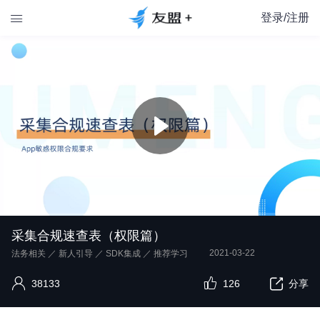
登录/注册

采集合规速查表（权限篇）
2021-03-22
法务相关
／
新人引导
／
SDK集成
／
推荐学习
38133
126
分享