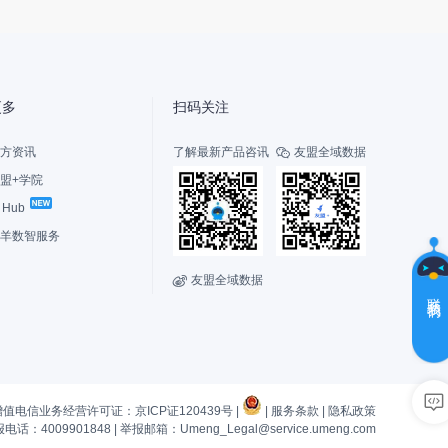
盟
更多
扫码关注
方资讯
了解最新产品咨讯
友盟全域数据

盟+学院
I Hub
选
择
羊数智服务
您
的
友盟全域数据

角
联系我们
色
新
老
用
用
户，
户
增值电信业务经营许可证：京ICP证120439号 |
|
服务条款
|
隐私政策
先
有
话：4009901848
|
举报邮箱：Umeng_Legal@service.umeng.com
了
疑