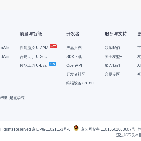
质量与智能
开发者
服务与支持
pWin
性能监控 U-APM
产品文档
联系我们
官
dWin
合规助手 U-Sec
SDK下载
关于友盟+
友
模型工坊 U-Eval
OpenAPI
加入我们
A
开发者社区
合规专区
瓴
终端设备 opt-out
经理
起点学院
l Rights Reserved
京ICP备11021163号-6
|
京公网安备 11010502033607号
|
违法和不良举报电