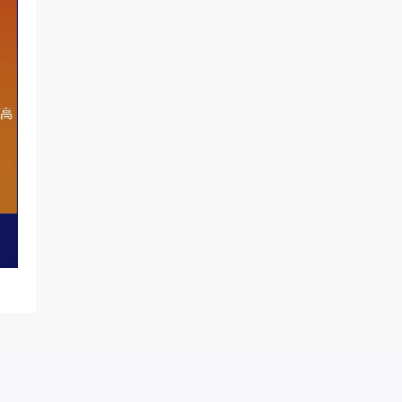
智
能
友
小
盟